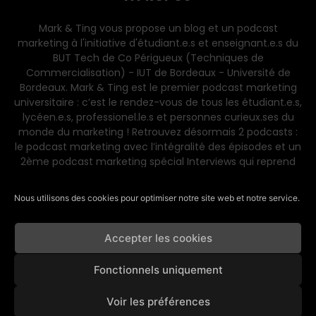
Mark & Ting vous propose un blog et un podcast
marketing à l'initiative d'étudiant.e.s et enseignant.e.s du
BUT Tech de Co Périgueux (Techniques de
Commercialisation) - IUT de Bordeaux - Université de
Bordeaux. Mark & Ting est le premier podcast marketing
universitaire : c’est le rendez-vous de tous les étudiant.e.s,
lycéen.e.s, professionel.le.s et personnes curieux.ses du
monde du marketing ! Retrouvez désormais 2 podcasts :
le podcast marketing avec l’intégralité des épisodes et un
2ème podcast marketing spécial Interviews qui reprend
les meilleures interviews du 1er podcast. Retrouvez-nous
sur Apple podcast, Spotify, Deezer… À très vite !
Nous utilisons des cookies pour optimiser notre site web et notre service.
Contactez-nous :
contact@mark-et-ting.com
Accepter les cookies
Fonctionnels uniquement
SUIVEZ-NOUS
Voir les préférences