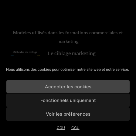
Modèles utilisés dans les formations commerciales et
marketing
Le ciblage marketing
LA BOÎTE À OUTILS
décembre 10, 2024
Nous utilisons des cookies pour optimiser notre site web et notre service.
Accepter les cookies
La méthode SWOT
Fonctionnels uniquement
LA BOÎTE À OUTILS
mai 28, 2021
Voir les préférences
CGU
CGU