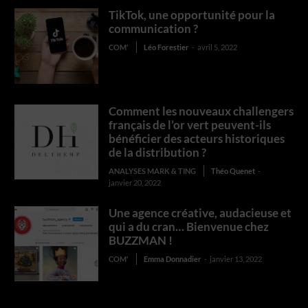
TikTok, une opportunité pour la
communication ?
COM'
Léo Forestier
-
avril 5, 2022
Comment les nouveaux challengers
français de l’or vert peuvent-ils
bénéficier des acteurs historiques
de la distribution ?
ANALYSES MARK & TING
Théo Quenet
-
janvier 20, 2022
Une agence créative, audacieuse et
qui a du cran… Bienvenue chez
BUZZMAN !
COM'
Emma Donnadier
-
janvier 13, 2022