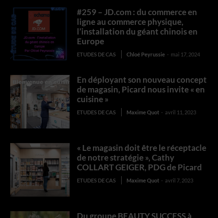
#259 – JD.com : du commerce en
ligne au commerce physique,
l’installation du géant chinois en
Europe
ETUDES DE CAS
Chloé Peyrussie
-
mai 17, 2024
En déployant son nouveau concept
de magasin, Picard nous invite « en
cuisine »
ETUDES DE CAS
Maxime Quot
-
avril 11, 2023
« Le magasin doit être le réceptacle
de notre stratégie », Cathy
COLLART GEIGER, PDG de Picard
ETUDES DE CAS
Maxime Quot
-
avril 7, 2023
Du groupe BEAUTY SUCCESS à